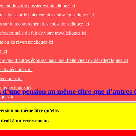
ent de votre dossier est fini
cliquez ici
uestions sur le paiement des cotisations
cliquez ici
 sur le recouvrement des cotisations
cliquez ici
essionnelle du fait de votre travail
cliquez ici
te ou de réversion
cliquez ici
 ici
tre que d’autres épouses mais une d’elle vient de décéder
cliquez ici
activité
cliquez ici
te
cliquez ici
ctivité
cliquez ici
ez d’une pension au même titre que d’autres 
iquez ici
ersion au même titre qu’elle.
z droit à un reversement.