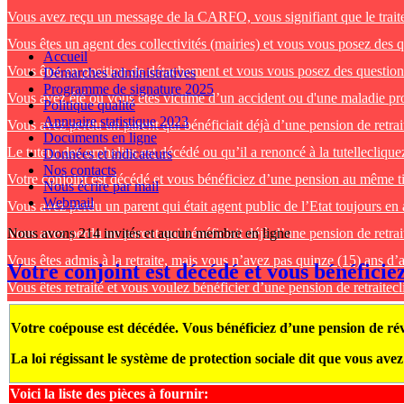
Vous avez reçu un message de la CARFO, vous signifiant que le traitem
Vous êtes un agent des collectivités (mairies) et vous vous posez des q
Accueil
Vous êtes en position de détachement et vous vous posez des questions
Démarches administratives
Programme de signature 2025
Vous avez été ou vous êtes victime d’un accident ou d'une maladie prof
Politique qualité
Annuaire statistique 2023
Vous avez perdu un parent qui bénéficiait déjà d’une pension de retrai
Documents en ligne
Le tuteur des orphelins est décédé ou qu’il a renoncé à la tutelle
cliquez
Données et indicateurs
Nos contacts
Votre conjoint est décédé et vous bénéficiez d’une pension au même ti
Nous écrire par mail
Webmail
Vous avez perdu un parent qui était agent public de l’Etat toujours en 
Vous avez perdu un parent qui bénéficiait déjà d’une pension de retrai
Nous avons 214 invités et aucun membre en ligne
Vous êtes admis à la retraite, mais vous n’avez pas quinze (15) ans d’a
Votre conjoint est décédé et vous bénéfici
Vous êtes retraité et vous voulez bénéficier d’une pension de retraite
cl
Votre coépouse est décédée. Vous bénéficiez d’une pension de rév
La loi régissant le système de protection sociale dit que vous ave
Voici la liste des pièces à fournir: