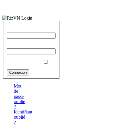
Identifiant
Mot de passe
Se souvenir de moi
Mot
de
passe
oublié
?
Identifiant
oublié
?