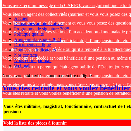
Vous avez reçu un message de la CARFO, vous signifiant que le traitem
Vous êtes un agent des collectivités (mairies) et vous vous posez des q
Accueil
Vous êtes en position de détachement et vous vous posez des questions
Démarches administratives
Programme de signature 2025
Vous avez été ou vous êtes victime d’un accident ou d'une maladie prof
Politique qualité
Annuaire statistique 2023
Vous avez perdu un parent qui bénéficiait déjà d’une pension de retrai
Documents en ligne
Le tuteur des orphelins est décédé ou qu’il a renoncé à la tutelle
cliquez
Données et indicateurs
Nos contacts
Votre conjoint est décédé et vous bénéficiez d’une pension au même ti
Nous écrire par mail
Webmail
Vous avez perdu un parent qui était agent public de l’Etat toujours en 
Vous avez perdu un parent qui bénéficiait déjà d’une pension de retrai
Nous avons 64 invités et aucun membre en ligne
Vous êtes admis à la retraite, mais vous n’avez pas quinze (15) ans d’a
Vous êtes retraité et vous voulez bénéficier
Vous êtes retraité et vous voulez bénéficier d’une pension de retraite
cl
Vous êtes militaire, magistrat, fonctionnaire, contractuel de l’ét
pension :
Voici la liste des pièces à fournir: