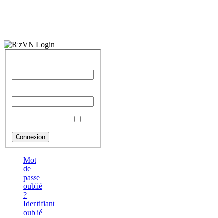
Identifiant
Mot de passe
Se souvenir de moi
Mot
de
passe
oublié
?
Identifiant
oublié