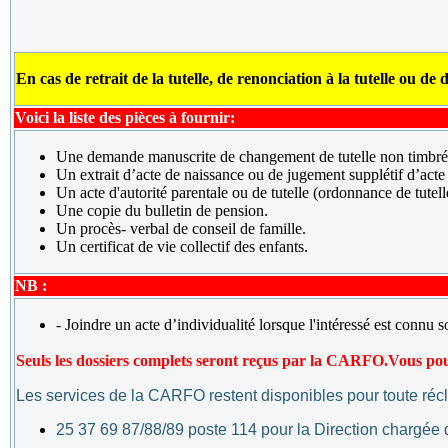
En cas de retrait de la tutelle, de renonciation à la tutelle ou 
Voici la liste des pièces à fournir:
Une demande manuscrite de changement de tutelle non timbr
Un extrait d’acte de naissance ou de jugement supplétif d’acte
Un acte d'autorité parentale ou de tutelle (ordonnance de tutell
Une copie du bulletin de pension.
Un procès- verbal de conseil de famille.
Un certificat de vie collectif des enfants.
NB :
- Joindre un acte d’individualité lorsque l'intéressé est connu 
Seuls les dossiers complets seront reçus par la CARFO.
Vous pouv
Les services de la CARFO restent disponibles pour toute réc
25 37 69 87/88/89 poste 114 pour la Direction chargée 