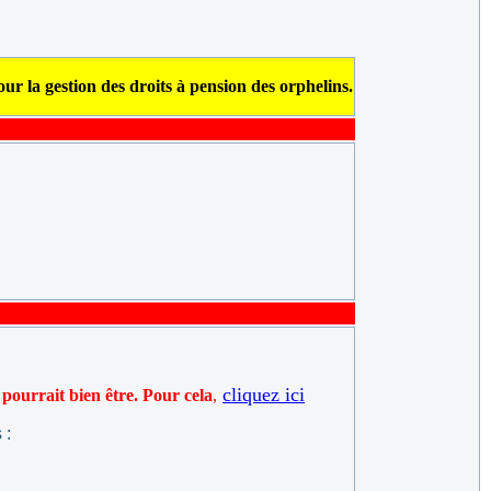
ur la gestion des droits à pension des orphelins.
cliquez ici
 pourrait bien être. Pour cela
,
 :