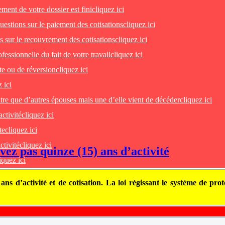
ent de votre dossier est fini
cliquez ici
uestions sur le paiement des cotisations
cliquez ici
 sur le recouvrement des cotisations
cliquez ici
essionnelle du fait de votre travail
cliquez ici
te ou de réversion
cliquez ici
 ici
tre que d’autres épouses mais une d’elle vient de décéder
cliquez ici
activité
cliquez ici
te
cliquez ici
ctivité
cliquez ici
vez pas quinze (15) ans d’activité
iquez ici
ans d’activité et de cotisation. La loi régissant le système de p