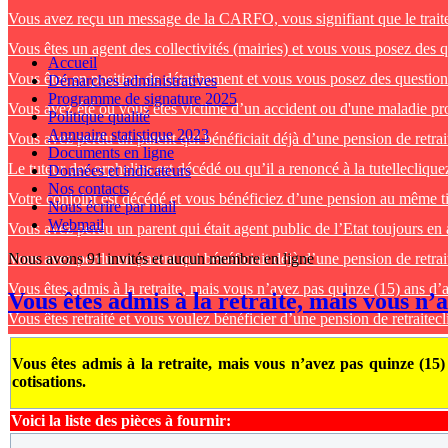
Vous avez reçu un message de la CARFO, vous signifiant que le traitem
Vous êtes un agent des collectivités (mairies) et vous vous posez des q
Accueil
Vous êtes en position de détachement et vous vous posez des questions
Démarches administratives
Programme de signature 2025
Vous avez été ou vous êtes victime d’un accident ou d'une maladie prof
Politique qualité
Annuaire statistique 2023
Vous avez perdu un parent qui bénéficiait déjà d’une pension de retrai
Documents en ligne
Le tuteur des orphelins est décédé ou qu’il a renoncé à la tutelle
cliquez
Données et indicateurs
Nos contacts
Votre conjoint est décédé et vous bénéficiez d’une pension au même ti
Nous écrire par mail
Webmail
Vous avez perdu un parent qui était agent public de l’Etat toujours en 
Vous avez perdu un parent qui bénéficiait déjà d’une pension de retrai
Nous avons 91 invités et aucun membre en ligne
Vous êtes admis à la retraite, mais vous n’avez pas quinze (15) ans d’a
Vous êtes admis à la retraite, mais vous n’a
Vous êtes retraité et vous voulez bénéficier d’une pension de retraite
cl
Vous êtes admis à la retraite, mais vous n’avez pas quinze (15) 
cotisations.
Voici la liste des pièces à fournir: