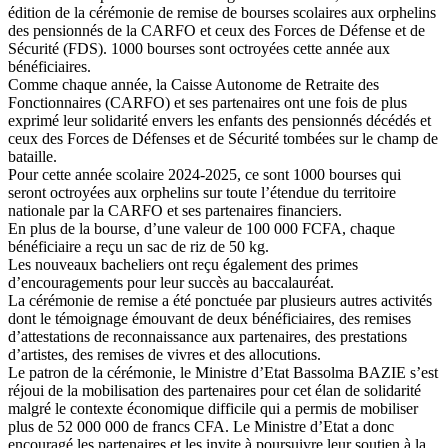
édition de la cérémonie de remise de bourses scolaires aux orphelins
des pensionnés de la CARFO et ceux des Forces de Défense et de
Sécurité (FDS). 1000 bourses sont octroyées cette année aux
bénéficiaires.
Comme chaque année, la Caisse Autonome de Retraite des
Fonctionnaires (CARFO) et ses partenaires ont une fois de plus
exprimé leur solidarité envers les enfants des pensionnés décédés et
ceux des Forces de Défenses et de Sécurité tombées sur le champ de
bataille.
Pour cette année scolaire 2024-2025, ce sont 1000 bourses qui
seront octroyées aux orphelins sur toute l’étendue du territoire
nationale par la CARFO et ses partenaires financiers.
En plus de la bourse, d’une valeur de 100 000 FCFA, chaque
bénéficiaire a reçu un sac de riz de 50 kg.
Les nouveaux bacheliers ont reçu également des primes
d’encouragements pour leur succès au baccalauréat.
La cérémonie de remise a été ponctuée par plusieurs autres activités
dont le témoignage émouvant de deux bénéficiaires, des remises
d’attestations de reconnaissance aux partenaires, des prestations
d’artistes, des remises de vivres et des allocutions.
Le patron de la cérémonie, le Ministre d’Etat Bassolma BAZIE s’est
réjoui de la mobilisation des partenaires pour cet élan de solidarité
malgré le contexte économique difficile qui a permis de mobiliser
plus de 52 000 000 de francs CFA. Le Ministre d’Etat a donc
encouragé les partenaires et les invite à poursuivre leur soutien à la